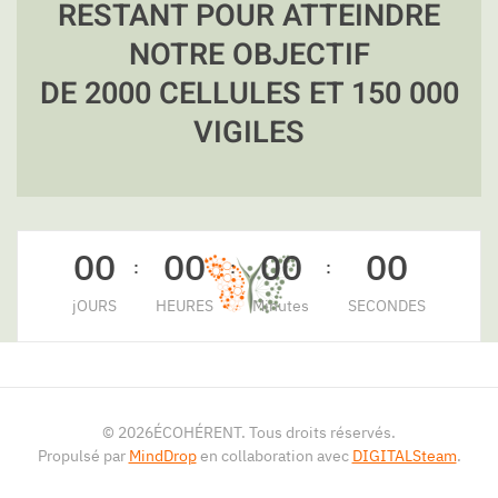
RESTANT POUR ATTEINDRE
NOTRE OBJECTIF
DE 2000 CELLULES ET 150 000
VIGILES
0
0
0
0
0
0
0
0
:
:
:
jOURS
HEURES
Minutes
SECONDES
©
2026
ÉCOHÉRENT. Tous droits réservés.
Propulsé par
MindDrop
en collaboration avec
DIGITALSteam
.