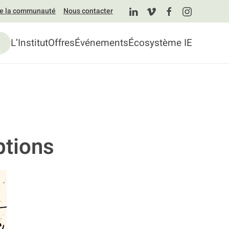
re la communauté
Nous contacter
L’Institut
Offres
Événements
Écosystème IE
tions