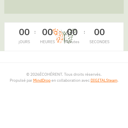
0
0
0
0
0
0
0
0
:
:
:
jOURS
HEURES
Minutes
SECONDES
©
2026
ÉCOHÉRENT. Tous droits réservés.
Propulsé par
MindDrop
en collaboration avec
DIGITALSteam
.