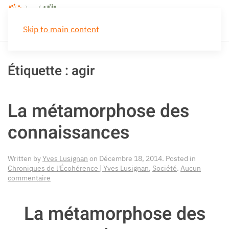
Skip to main content
Étiquette :
agir
La métamorphose des
connaissances
Written by
Yves Lusignan
on
Décembre 18, 2014
. Posted in
Chroniques de l'Écohérence | Yves Lusignan
,
Société
.
Aucun
sur
commentaire
La
métamorphose
La métamorphose des
des
connaissances